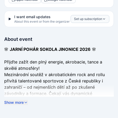
I want email updates
Set up subscription
About this event or from the organizer
About event
🌸
JARNÍ POHÁR SOKOLA JINONICE 2026
🌸
Přijďte zažít den plný energie, akrobacie, tance a
skvělé atmosféry!
Mezinárodní soutěž v akrobatickém rock and rollu
přivítá talentované sportovce z České republiky i
zahraničí – od nejmenších dětí až po zkušené
závodníky a formace. Čekají vás dynamické
choreografie, neuvěřitelné akrobatické prvky, soutěžní
Show more
emoce i vystoupení plná adrenalinu.