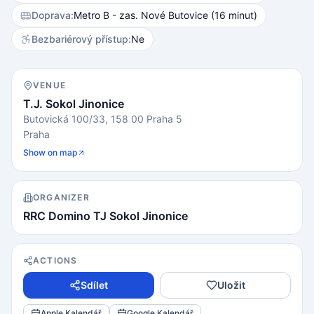
Doprava:
Metro B - zas. Nové Butovice (16 minut)
Bezbariérový přístup:
Ne
VENUE
T.J. Sokol Jinonice
Butovická 100/33, 158 00 Praha 5
Praha
Show on map
ORGANIZER
RRC Domino TJ Sokol Jinonice
ACTIONS
Sdílet
Uložit
Apple Kalendář
Google Kalendář