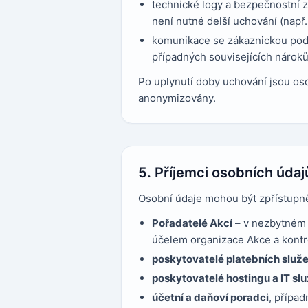
technické logy a bezpečnostní 
není nutné delší uchování (např.
komunikace se zákaznickou pod
případných souvisejících nároků
Po uplynutí doby uchování jsou o
anonymizovány.
5. Příjemci osobních údaj
Osobní údaje mohou být zpřístupně
Pořadatelé Akcí
– v nezbytném r
účelem organizace Akce a kontr
poskytovatelé platebních služ
poskytovatelé hostingu a IT sl
účetní a daňoví poradci
, případ