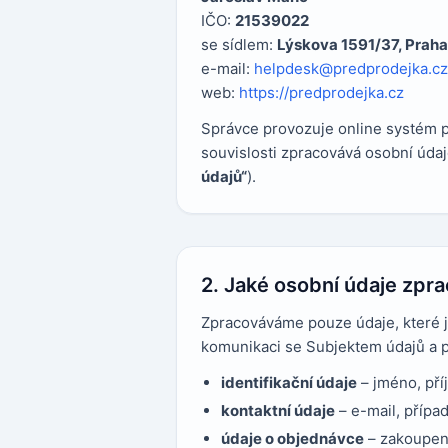
IČO:
21539022
se sídlem:
Lýskova 1591/37, Praha
e-mail:
helpdesk@predprodejka.cz
web:
https://predprodejka.cz
Správce provozuje online systém p
souvislosti zpracovává osobní údaj
údajů“
).
2. Jaké osobní údaje zp
Zpracováváme pouze údaje, které j
komunikaci se Subjektem údajů a 
identifikační údaje
– jméno, pří
kontaktní údaje
– e-mail, případ
údaje o objednávce
– zakoupené