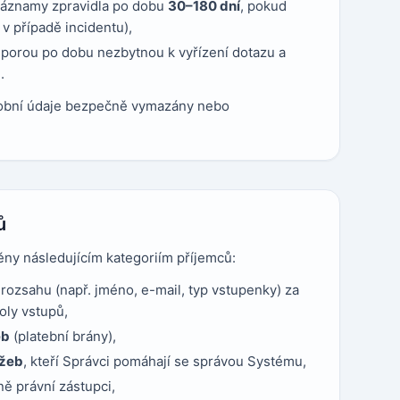
záznamy zpravidla po dobu
30–180 dní
, pokud
 v případě incidentu),
porou po dobu nezbytnou k vyřízení dotazu a
.
sobní údaje bezpečně vymazány nebo
ů
ny následujícím kategoriím příjemců:
ozsahu (např. jméno, e-mail, typ vstupenky) za
oly vstupů,
eb
(platební brány),
užeb
, kteří Správci pomáhají se správou Systému,
ně právní zástupci,