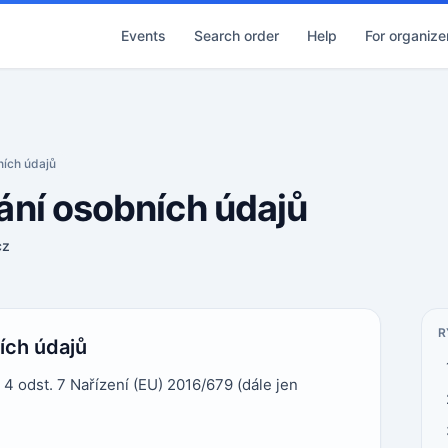
Events
Search order
Help
For organize
ních údajů
ní osobních údajů
cz
R
ích údajů
4 odst. 7 Nařízení (EU) 2016/679 (dále jen