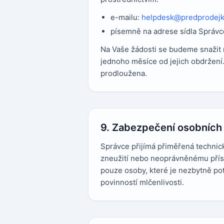
e-mailu:
helpdesk@predprodejk
písemně na adrese sídla Správc
Na Vaše žádosti se budeme snažit 
jednoho měsíce od jejich obdržení
prodloužena.
9. Zabezpečení osobních
Správce přijímá přiměřená technická
zneužití nebo neoprávněnému přís
pouze osoby, které je nezbytně pot
povinností mlčenlivosti.