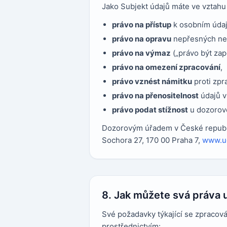
Jako Subjekt údajů máte ve vztahu
právo na přístup
k osobním úda
právo na opravu
nepřesných ne
právo na výmaz
(„právo být za
právo na omezení zpracování
,
právo vznést námitku
proti zp
právo na přenositelnost
údajů v
právo podat stížnost
u dozorov
Dozorovým úřadem v České republi
Sochora 27, 170 00 Praha 7,
www.u
8. Jak můžete svá práva u
Své požadavky týkající se zpracov
prostřednictvím: