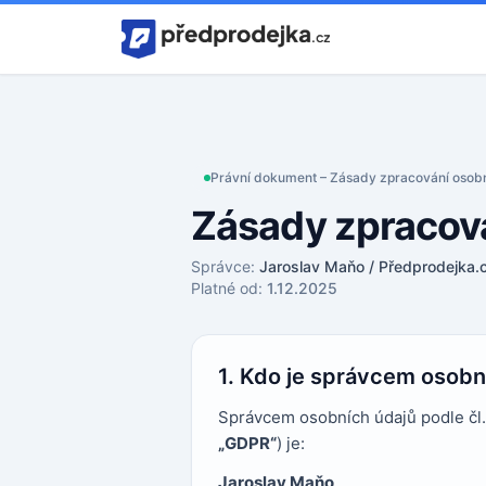
Home
Právní dokument – Zásady zpracování osob
Zásady zpracová
Správce:
Jaroslav Maňo / Předprodejka.
Platné od:
1.12.2025
1. Kdo je správcem osobn
Správcem osobních údajů podle čl. 
„GDPR“
) je:
Jaroslav Maňo