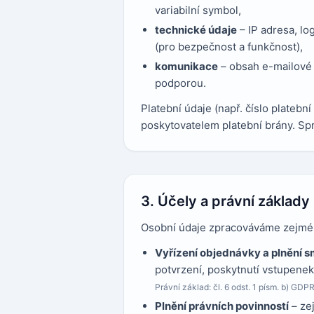
variabilní symbol,
technické údaje
– IP adresa, lo
(pro bezpečnost a funkčnost),
komunikace
– obsah e-mailové 
podporou.
Platební údaje (např. číslo plateb
poskytovatelem platební brány. Sp
3. Účely a právní základy
Osobní údaje zpracováváme zejména
Vyřízení objednávky a plnění 
potvrzení, poskytnutí vstupenek
Právní základ: čl. 6 odst. 1 písm. b) GDP
Plnění právních povinností
– ze